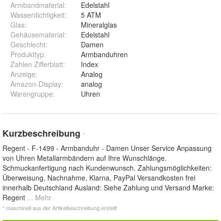
Armbandmaterial
:
Edelstahl
Wasserdichtigkeit
:
5 ATM
Glas
:
Mineralglas
Gehäusematerial
:
Edelstahl
Geschlecht
:
Damen
Produkttyp
:
Armbanduhren
Zahlen Zifferblatt
:
Index
Anzeige
:
Analog
Amazon-Display
:
analog
Warengruppe
:
Uhren
Kurzbeschreibung
*
Regent - F-1499 - Armbanduhr - Damen Unser Service Anpassung
von Uhren Metallarmbändern auf Ihre Wunschlänge.
Schmuckanfertigung nach Kundenwunsch. Zahlungsmöglichkeiten:
Überweisung, Nachnahme, Klarna, PayPal Versandkosten frei
innerhalb Deutschland Ausland: Siehe Zahlung und Versand Marke:
Regent
... Mehr
* maschinell aus der Artikelbeschreibung erstellt