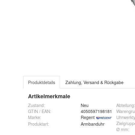
Produktdetails
Zahlung, Versand & Rückgabe
Artikelmerkmale
Zustand:
Neu
Abteilung
GTIN / EAN:
4050597198181
Warengr
Marke:
Regent
Uhrwerkt
Zielgrupp
Produktart
:
Armbanduhr
Ø mm
: