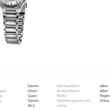
:
Damen
Gehäusefarbe
:
silber
uppe
:
Uhren
Armbandfarbe
:
silber
yp
:
Quarz
Marke
:
Regen
e
:
Damen
Herstellungsland und -
China
28,5
region
: