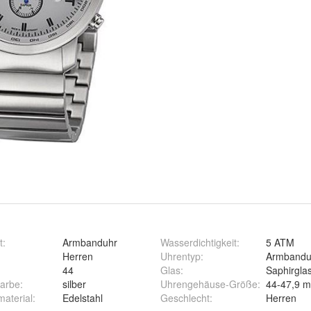
t
:
Armbanduhr
Wasserdichtigkeit
:
5 ATM
:
Herren
Uhrentyp
:
Armbandu
44
Glas
:
Saphirgla
arbe
:
silber
Uhrengehäuse-Größe
:
44-47,9 
aterial
:
Edelstahl
Geschlecht
:
Herren