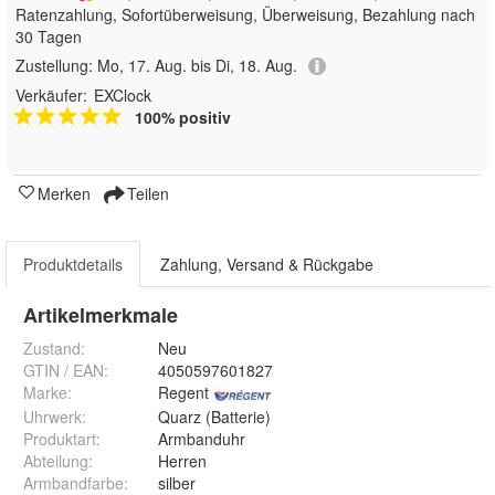
Ratenzahlung, Sofortüberweisung, Überweisung, Bezahlung nach
30 Tagen
Zustellung:
Mo, 17. Aug. bis Di, 18. Aug.
Verkäufer:
EXClock
100% positiv
Merken
Teilen
Produktdetails
Zahlung, Versand & Rückgabe
Artikelmerkmale
Zustand:
Neu
GTIN / EAN:
4050597601827
Marke:
Regent
Uhrwerk
:
Quarz (Batterie)
Produktart
:
Armbanduhr
Abteilung
:
Herren
Armbandfarbe
:
silber