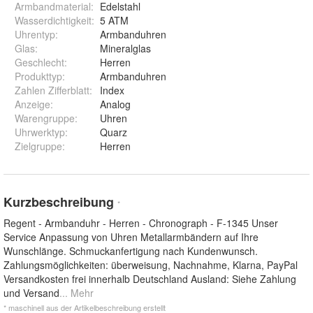
Armbandmaterial
:
Edelstahl
Wasserdichtigkeit
:
5 ATM
Uhrentyp
:
Armbanduhren
Glas
:
Mineralglas
Geschlecht
:
Herren
Produkttyp
:
Armbanduhren
Zahlen Zifferblatt
:
Index
Anzeige
:
Analog
Warengruppe
:
Uhren
Uhrwerktyp
:
Quarz
Zielgruppe
:
Herren
Kurzbeschreibung
*
Regent - Armbanduhr - Herren - Chronograph - F-1345 Unser
Service Anpassung von Uhren Metallarmbändern auf Ihre
Wunschlänge. Schmuckanfertigung nach Kundenwunsch.
Zahlungsmöglichkeiten: überweisung, Nachnahme, Klarna, PayPal
Versandkosten frei innerhalb Deutschland Ausland: Siehe Zahlung
und Versand
... Mehr
* maschinell aus der Artikelbeschreibung erstellt