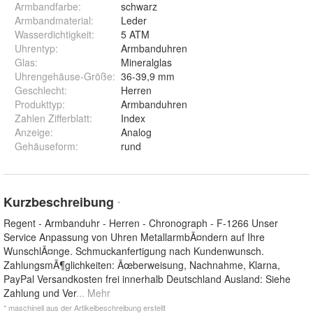
Armbandfarbe
:
schwarz
Armbandmaterial
:
Leder
Wasserdichtigkeit
:
5 ATM
Uhrentyp
:
Armbanduhren
Glas
:
Mineralglas
Uhrengehäuse-Größe
:
36-39,9 mm
Geschlecht
:
Herren
Produkttyp
:
Armbanduhren
Zahlen Zifferblatt
:
Index
Anzeige
:
Analog
Gehäuseform
:
rund
Kurzbeschreibung
*
Regent - Armbanduhr - Herren - Chronograph - F-1266 Unser
Service Anpassung von Uhren MetallarmbÃ¤ndern auf Ihre
WunschlÃ¤nge. Schmuckanfertigung nach Kundenwunsch.
ZahlungsmÃ¶glichkeiten: Ãœberweisung, Nachnahme, Klarna,
PayPal Versandkosten frei innerhalb Deutschland Ausland: Siehe
Zahlung und Ver
... Mehr
* maschinell aus der Artikelbeschreibung erstellt