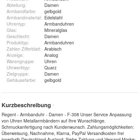
Abteilung
:
Damen
Armbandfarbe
:
gelbgold
Armbandmaterial
:
Edelstahl
Uhrentyp
:
Armbanduhren
Glas
:
Mineralglas
Geschlecht
:
Damen
Produkttyp
:
Armbanduhren
Zahlen Zifferblatt
:
Arabisch
Anzeige
:
Analog
Warengruppe
:
Uhren
Uhrwerktyp
:
Quarz
Zielgruppe
:
Damen
Gehäusefarbe
:
gelbgold
Kurzbeschreibung
*
Regent - Armbanduhr - Damen - F-308 Unser Service Anpassung
von Uhren Metallarmbändern auf Ihre Wunschlänge.
Schmuckanfertigung nach Kundenwunsch. Zahlungsmöglichkeiten:
Überweisung, Nachnahme, Klarna, PayPal Versandkosten frei
innerhalb Deutschland Ausland: Siehe Zahlung und Versand Marke: