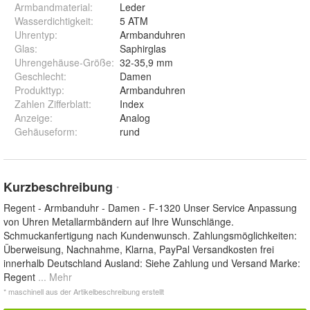
Armbandmaterial
:
Leder
Wasserdichtigkeit
:
5 ATM
Uhrentyp
:
Armbanduhren
Glas
:
Saphirglas
Uhrengehäuse-Größe
:
32-35,9 mm
Geschlecht
:
Damen
Produkttyp
:
Armbanduhren
Zahlen Zifferblatt
:
Index
Anzeige
:
Analog
Gehäuseform
:
rund
Kurzbeschreibung
*
Regent - Armbanduhr - Damen - F-1320 Unser Service Anpassung
von Uhren Metallarmbändern auf Ihre Wunschlänge.
Schmuckanfertigung nach Kundenwunsch. Zahlungsmöglichkeiten:
Überweisung, Nachnahme, Klarna, PayPal Versandkosten frei
innerhalb Deutschland Ausland: Siehe Zahlung und Versand Marke:
Regent
... Mehr
* maschinell aus der Artikelbeschreibung erstellt