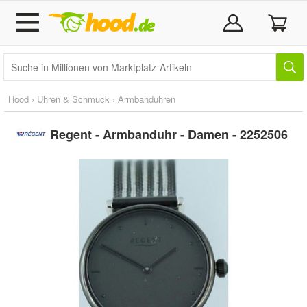
Hood
›
Uhren & Schmuck
›
Armbanduhren
Regent - Armbanduhr - Damen - 2252506