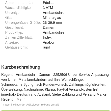
Armbandmaterial
:
Edelstahl
Wasserdichtigkeit
:
3 ATM
Uhrentyp
:
Armbanduhren
Glas
:
Mineralglas
Uhrengehäuse-Größe
:
36-39,9 mm
Geschlecht
:
Damen
Produkttyp
:
Armbanduhren
Zahlen Zifferblatt
:
Index
Anzeige
:
Analog
Gehäuseform
:
rund
Kurzbeschreibung
*
Regent - Armbanduhr - Damen - 2252506 Unser Service Anpassung
von Uhren Metallarmbändern auf Ihre Wunschlänge.
Schmuckanfertigung nach Kundenwunsch. Zahlungsmöglichkeiten:
Überweisung, Nachnahme, Klarna, PayPal Versandkosten frei
innerhalb Deutschland Ausland: Siehe Zahlung und Versand Marke:
Regent
... Mehr
* maschinell aus der Artikelbeschreibung erstellt