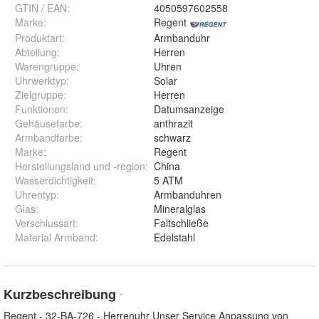
GTIN / EAN:
4050597602558
Marke:
Regent
Produktart
:
Armbanduhr
Abteilung
:
Herren
Warengruppe
:
Uhren
Uhrwerktyp
:
Solar
Zielgruppe
:
Herren
Funktionen
:
Datumsanzeige
Gehäusefarbe
:
anthrazit
Armbandfarbe
:
schwarz
Marke
:
Regent
Herstellungsland und -region
:
China
Wasserdichtigkeit
:
5 ATM
Uhrentyp
:
Armbanduhren
Glas
:
Mineralglas
Verschlussart
:
Faltschließe
Material Armband
:
Edelstahl
Kurzbeschreibung
*
Regent - 32-BA-726 - Herrenuhr Unser Service Anpassung von