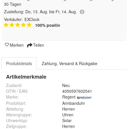
30 Tagen
Zustellung:
Do, 13. Aug. bis Fr, 14. Aug.
Verkäufer:
EXClock
100% positiv
Merken
Teilen
Produktdetails
Zahlung, Versand & Rückgabe
Artikelmerkmale
Zustand:
Neu
GTIN / EAN:
4050597602541
Marke:
Regent
Produktart
:
Armbanduhr
Abteilung
:
Herren
Warengruppe
:
Uhren
Uhrwerktyp
:
Solar
Zielgruppe
:
Herren