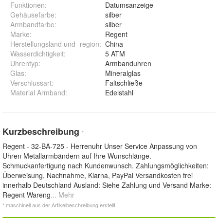
Funktionen
:
Datumsanzeige
Gehäusefarbe
:
silber
Armbandfarbe
:
silber
Marke
:
Regent
Herstellungsland und -region
:
China
Wasserdichtigkeit
:
5 ATM
Uhrentyp
:
Armbanduhren
Glas
:
Mineralglas
Verschlussart
:
Faltschließe
Material Armband
:
Edelstahl
Kurzbeschreibung
*
Regent - 32-BA-725 - Herrenuhr Unser Service Anpassung von
Uhren Metallarmbändern auf Ihre Wunschlänge.
Schmuckanfertigung nach Kundenwunsch. Zahlungsmöglichkeiten:
Überweisung, Nachnahme, Klarna, PayPal Versandkosten frei
innerhalb Deutschland Ausland: Siehe Zahlung und Versand Marke:
Regent Wareng
... Mehr
* maschinell aus der Artikelbeschreibung erstellt