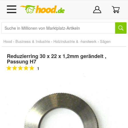
Hood
›
Business & Industrie
›
Holzindustrie & -handwerk
›
Sägen
Reduzierring 30 x 22 x 1,2mm gerändelt ,
Passung H7
1