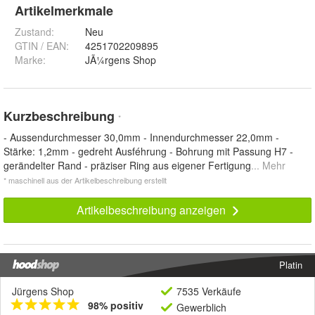
Artikelmerkmale
Zustand:
Neu
GTIN / EAN:
4251702209895
Marke:
JÃ¼rgens Shop
Kurzbeschreibung
*
- Aussendurchmesser 30,0mm - Innendurchmesser 22,0mm -
Stärke: 1,2mm - gedreht Ausféhrung - Bohrung mit Passung H7 -
gerändelter Rand - präziser Ring aus eigener Fertigung
... Mehr
* maschinell aus der Artikelbeschreibung erstellt
Artikelbeschreibung anzeigen
Platin
Jürgens Shop
7535 Verkäufe
98% positiv
Gewerblich