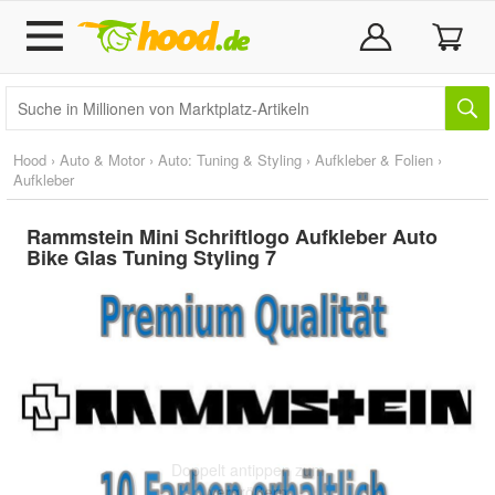
Hood
›
Auto & Motor
›
Auto: Tuning & Styling
›
Aufkleber & Folien
›
Aufkleber
Rammstein Mini Schriftlogo Aufkleber Auto
Bike Glas Tuning Styling 7
Doppelt antippen zum
vergrößern