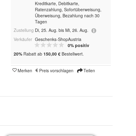
Kreditkarte, Debitkarte,
Ratenzahlung, Sofortüberweisung,
Überweisung, Bezahlung nach 30
Tagen
Zustellung
Di, 25. Aug. bis Mi, 26. Aug.
Verkäufer
Geschenks-ShopAustria
0% positiv
20%
Rabatt ab
150,00 €
Bestellwert.
Merken
Preis vorschlagen
Teilen
Schwarz, Schwarz Matt, Weiß, Rot, Grün, Blau, Pink, Silber, Gold und Gelb