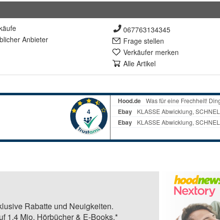
käufe
067763134345
lich
er Anbieter
Frage stellen
Verkäufer merken
Alle Artikel
klusive Rabatte und Neuigkeiten.
auf 1,4 Mio. Hörbücher & E-Books.*