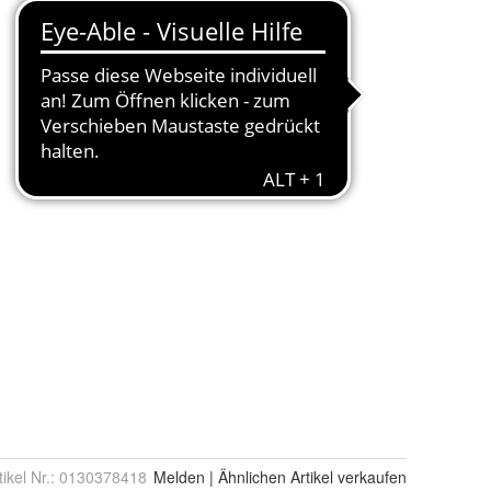
tikel Nr.:
0130378418
Melden
|
Ähnlichen
Artikel verkaufen