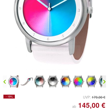
Doppelt antippen zum
vergrößern
- 19%
UVP:
179,00 €
145,00 €
ab