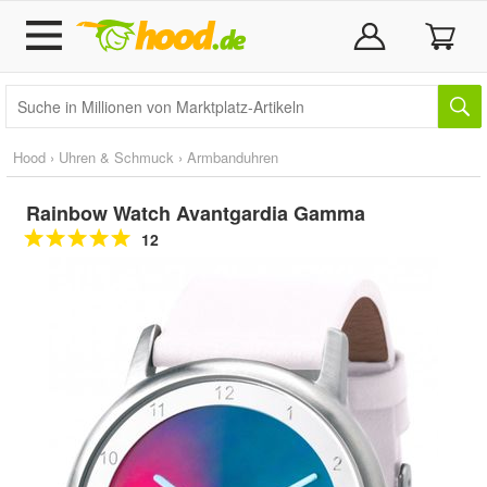
Hood
›
Uhren & Schmuck
›
Armbanduhren
Rainbow Watch Avantgardia Gamma
12