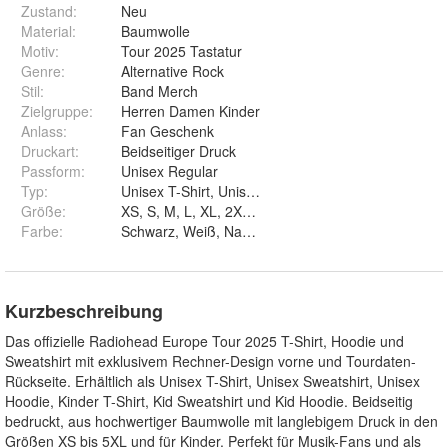
Zustand:
Neu
Material
:
Baumwolle
Motiv
:
Tour 2025 Tastatur
Genre
:
Alternative Rock
Stil
:
Band Merch
Zielgruppe
:
Herren Damen Kinder
Anlass
:
Fan Geschenk
Druckart
:
Beidseitiger Druck
Passform
:
Unisex Regular
Typ
:
Größe
:
Farbe
:
Schwarz, Weiß, Navy, Rot, Burgundy, Bottle Green, 
Kurzbeschreibung
Das offizielle Radiohead Europe Tour 2025 T-Shirt, Hoodie und
Sweatshirt mit exklusivem Rechner-Design vorne und Tourdaten-
Rückseite. Erhältlich als Unisex T-Shirt, Unisex Sweatshirt, Unisex
Hoodie, Kinder T-Shirt, Kid Sweatshirt und Kid Hoodie. Beidseitig
bedruckt, aus hochwertiger Baumwolle mit langlebigem Druck in den
Größen XS bis 5XL und für Kinder. Perfekt für Musik-Fans und als