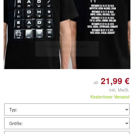
Doppelt antippen zum
vergrößern
21,99 €
ab
inkl. MwSt.
Kostenloser Versand