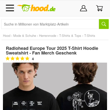
Hood
›
Mode & Schuhe
›
Herrenmode
›
T-Shirts & Tops
›
T-Shirts
Radiohead Europe Tour 2025 T-Shirt Hoodie
Sweatshirt - Fan Merch Geschenk
4