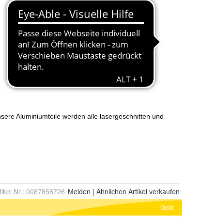
tikel Nr.:
0087858726
Melden
|
Ähnlichen
Artikel verkaufen
Gold