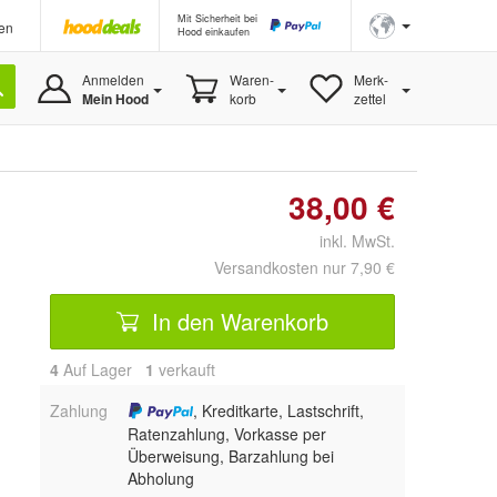
Mit Sicherheit bei
en
Hood einkaufen
Anmelden
Waren-
Merk-
Mein Hood
korb
zettel
38,00 €
inkl. MwSt.
Versandkosten nur 7,90 €
In den Warenkorb
4
Auf Lager
1
 verkauft
Zahlung
, Kreditkarte, Lastschrift,
Ratenzahlung, Vorkasse per
Überweisung, Barzahlung bei
Abholung