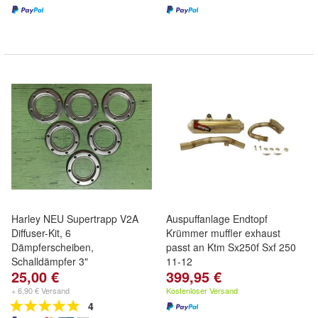
Harley NEU Supertrapp V2A
Auspuffanlage Endtopf
Diffuser-Kit, 6
Krümmer muffler exhaust
Dämpferscheiben,
passt an Ktm Sx250f Sxf 250
Schalldämpfer 3"
11-12
25,00 €
399,95 €
+ 6,90 € Versand
Kostenloser Versand
4