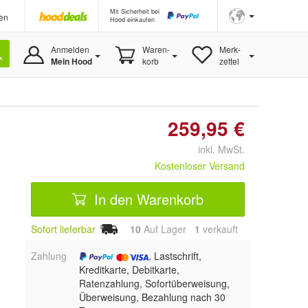
Mit Sicherheit bei
en
Hood einkaufen
Anmelden
Waren-
Merk-
Mein Hood
korb
zettel
259,95 €
inkl. MwSt.
Kostenloser Versand
In den Warenkorb
Sofort lieferbar
10
Auf Lager
1
 verkauft
Zahlung
, Lastschrift,
Kreditkarte, Debitkarte,
Ratenzahlung, Sofortüberweisung,
Überweisung, Bezahlung nach 30