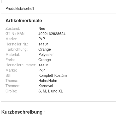
Produktsicherheit
Artikelmerkmale
Zustand:
Neu
GTIN / EAN:
4002162928624
Marke:
PxP
Hersteller Nr.:
14101
Farbrichtung
:
Orange
Material
:
Polyester
Farbe
:
Orange
Herstellernummer
:
14101
Marke
:
PxP
Stil
:
Komplett-Kostüm
Thema
:
Hahn/Huhn
Themen
:
Karneval
Größe
:
S, M, L und XL
Kurzbeschreibung
*