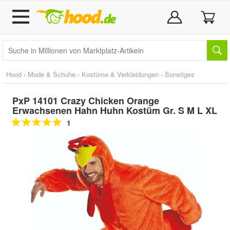
Hood
›
Mode & Schuhe
›
Kostüme & Verkleidungen
›
Sonstiges
PxP 14101 Crazy Chicken Orange
Erwachsenen Hahn Huhn Kostüm Gr. S M L XL
1