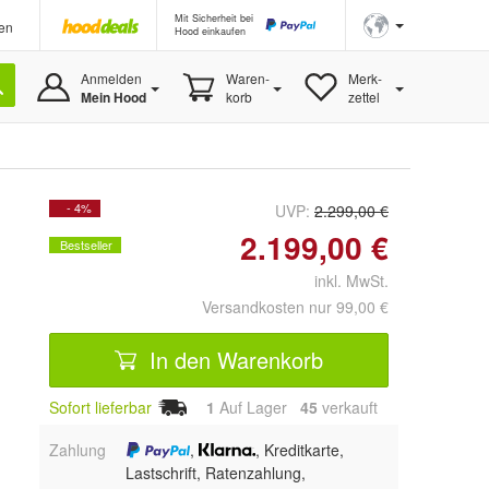
Mit Sicherheit bei
en
Hood einkaufen
Anmelden
Waren-
Merk-
Mein Hood
korb
zettel
- 4%
UVP:
2.299,00 €
2.199,00 €
Bestseller
inkl. MwSt.
Versandkosten nur 99,00 €
In den Warenkorb
Sofort lieferbar
1
Auf Lager
45
 verkauft
Zahlung
,
, Kreditkarte,
Lastschrift, Ratenzahlung,