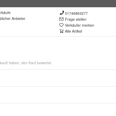
rkäufe
01746863277
lich
er Anbieter
Frage stellen
Verkäufer merken
Alle Artikel
kauft haben, den Kauf bewertet.