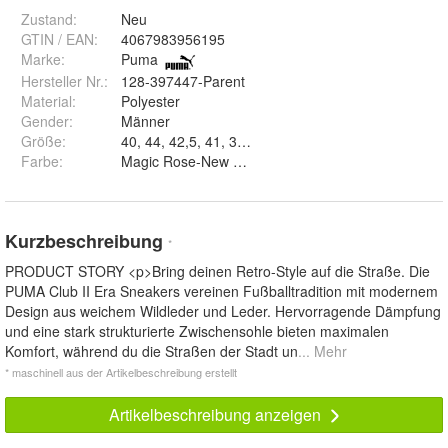
Zustand:
Neu
GTIN / EAN:
4067983956195
Marke:
Puma
Hersteller Nr.:
128-397447-Parent
Material
:
Polyester
Gender
:
Männer
Größe
:
Farbe
:
Magic Rose-New Navy-Gum, Ether-Safe Lake-Peac
Kurzbeschreibung
*
PRODUCT STORY <p>Bring deinen Retro-Style auf die Straße. Die
PUMA Club II Era Sneakers vereinen Fußballtradition mit modernem
Design aus weichem Wildleder und Leder. Hervorragende Dämpfung
und eine stark strukturierte Zwischensohle bieten maximalen
Komfort, während du die Straßen der Stadt un
... Mehr
* maschinell aus der Artikelbeschreibung erstellt
Artikelbeschreibung anzeigen