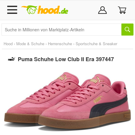
Hood
›
Mode & Schuhe
›
Herrenschuhe
›
Sportschuhe & Sneaker
Puma Schuhe Low Club II Era 397447
Doppelt antippen zum
vergrößern