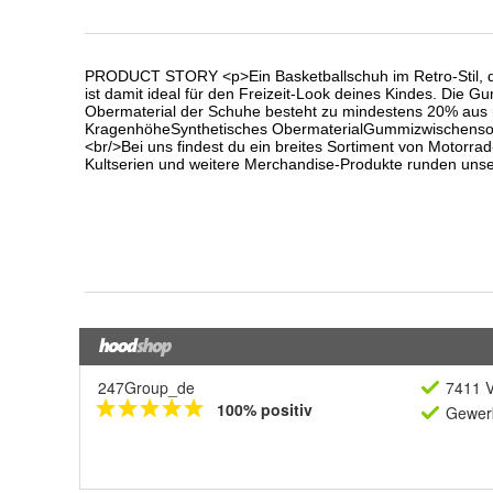
247Group_de
7411 V
100% positiv
Gewerb