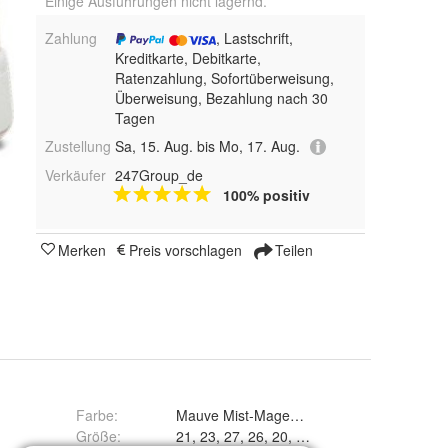
Einige Ausführungen nicht lagernd.
Zahlung
, Lastschrift,
Kreditkarte, Debitkarte,
Ratenzahlung, Sofortüberweisung,
Überweisung, Bezahlung nach 30
Tagen
Zustellung
Sa, 15. Aug. bis Mo, 17. Aug.
Verkäufer
247Group_de
100% positiv
Merken
Preis vorschlagen
Teilen
Farbe
:
Mauve Mist-Magenta Gleam-Puma White, P
Größe
:
21, 23, 27, 26, 20, 24, 22, 25 und 19