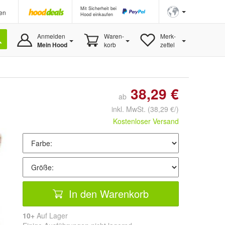
Mit Sicherheit bei
en
Hood einkaufen
Anmelden
Waren-
Merk-
Mein Hood
korb
zettel
38,29 €
ab
inkl. MwSt.
(38,29 €/)
Kostenloser Versand
In den Warenkorb
10+
Auf Lager