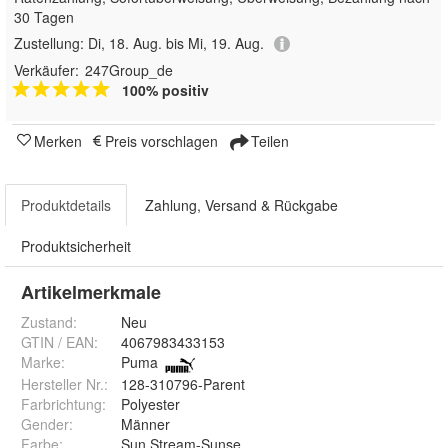
30 Tagen
Zustellung:
Di, 18. Aug. bis Mi, 19. Aug.
Verkäufer:
247Group_de
100% positiv
Merken
Preis vorschlagen
Teilen
Produktdetails
Zahlung, Versand & Rückgabe
Produktsicherheit
Artikelmerkmale
Zustand:
Neu
GTIN / EAN:
4067983433153
Marke:
Puma
Hersteller Nr.:
128-310796-Parent
Farbrichtung
:
Polyester
Gender
:
Männer
Farbe
:
Sun Stream-Sunset Glow-Puma Black, Puma Black