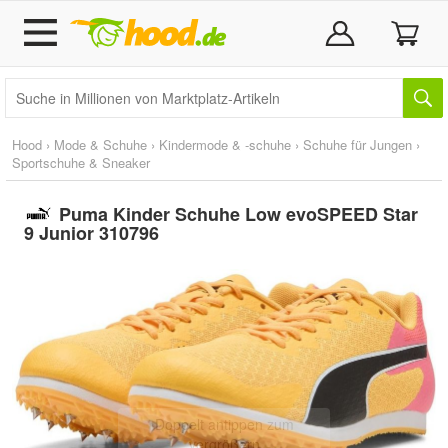
Hood
›
Mode & Schuhe
›
Kindermode & -schuhe
›
Schuhe für Jungen
›
Sportschuhe & Sneaker
Puma Kinder Schuhe Low evoSPEED Star
9 Junior 310796
Doppelt antippen zum
vergrößern