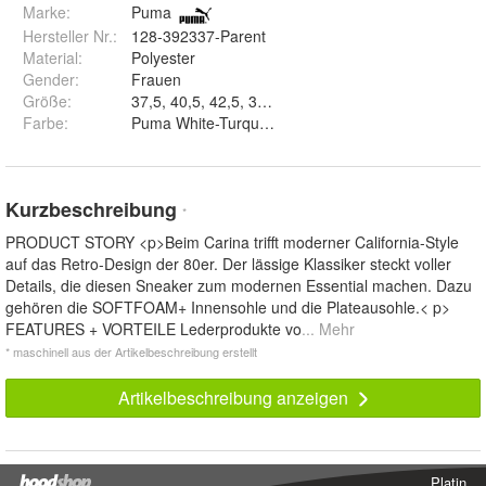
Marke:
Puma
Hersteller Nr.:
128-392337-Parent
Material
:
Polyester
Gender
:
Frauen
Größe
:
37,5, 40,5, 42,5, 38,5, 37, 36, 41, 39, 40, 42 un
Farbe
:
Puma White-Turquoise Surf, Puma White-Puma Whi
Kurzbeschreibung
*
PRODUCT STORY <p>Beim Carina trifft moderner California-Style
auf das Retro-Design der 80er. Der lässige Klassiker steckt voller
Details, die diesen Sneaker zum modernen Essential machen. Dazu
gehören die SOFTFOAM+ Innensohle und die Plateausohle.< p>
FEATURES + VORTEILE Lederprodukte vo
... Mehr
* maschinell aus der Artikelbeschreibung erstellt
Artikelbeschreibung anzeigen
Platin