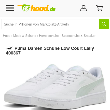
Hood
›
Mode & Schuhe
›
Herrenschuhe
›
Sportschuhe & Sneaker
Puma Damen Schuhe Low Court Lally
400367
Doppelt antippen zum
vergrößern