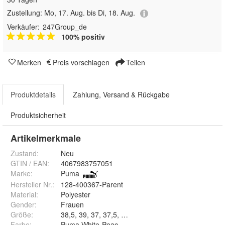
Zustellung:
Mo, 17. Aug. bis Di, 18. Aug.
Verkäufer:
247Group_de
100% positiv
Merken
Preis vorschlagen
Teilen
Produktdetails
Zahlung, Versand & Rückgabe
Produktsicherheit
Artikelmerkmale
Zustand:
Neu
GTIN / EAN:
4067983757051
Marke:
Puma
Hersteller Nr.:
128-400367-Parent
Material
:
Polyester
Gender
:
Frauen
Größe
:
Farbe
:
Puma White-Peaceful Blue, Puma Black-Puma Blac