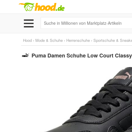
Hood
›
Mode & Schuhe
›
Herrenschuhe
›
Sportschuhe & Sneak
Puma Damen Schuhe Low Court Classy