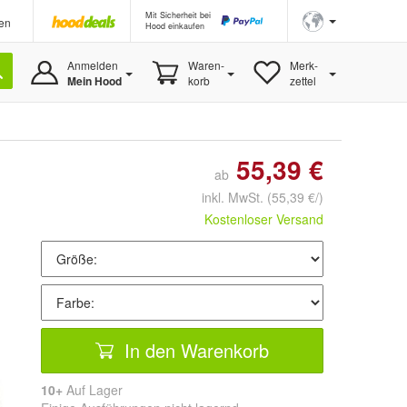
Mit Sicherheit bei
en
Hood einkaufen
Anmelden
Waren-
Merk-
Mein Hood
korb
zettel
55,39 €
ab
inkl. MwSt.
(55,39 €/)
Kostenloser Versand
In den Warenkorb
10+
Auf Lager