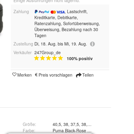
Einige Ausführungen nicht lagernd.
Zahlung
, Lastschrift,
Kreditkarte, Debitkarte,
Ratenzahlung, Sofortüberweisung,
Überweisung, Bezahlung nach 30
Tagen
Zustellung
Di, 18. Aug. bis Mi, 19. Aug.
Verkäufer
247Group_de
100% positiv
Merken
Preis vorschlagen
Teilen
Größe
:
Farbe
:
Puma Black-Rose Gold, Puma White-Whisp