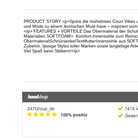
247Group_de
7415 V
100% positiv
Gewerb