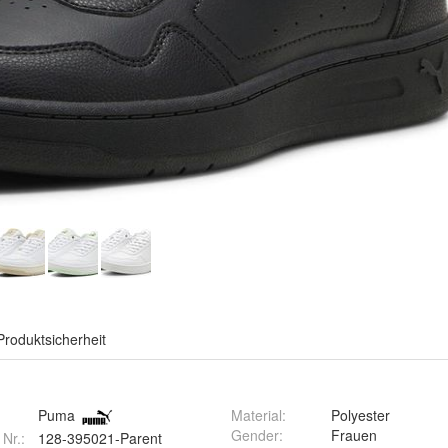
Produktsicherheit
Puma
Material
:
Polyester
Gender
:
Frauen
 Nr.:
128-395021-Parent