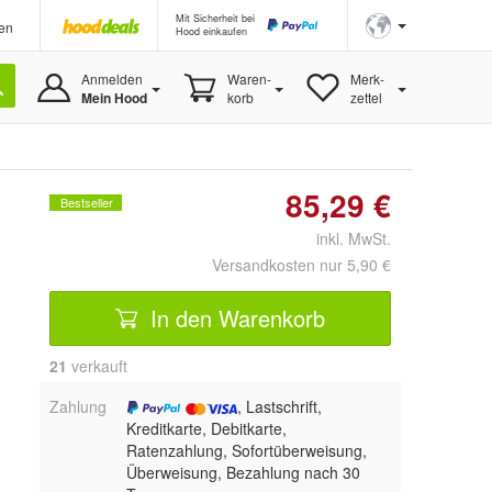
Mit Sicherheit bei
en
Hood einkaufen
Anmelden
Waren-
Merk-
Mein Hood
korb
zettel
85,29 €
Bestseller
inkl. MwSt.
Versandkosten nur 5,90 €
In den Warenkorb
21
 verkauft
Zahlung
, Lastschrift,
Kreditkarte, Debitkarte,
Ratenzahlung, Sofortüberweisung,
Überweisung, Bezahlung nach 30