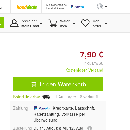
Mit Sicherheit bei
en
Hood einkaufen
Anmelden
Waren-
Merk-
Mein Hood
korb
zettel
7,90 €
inkl. MwSt.
Kostenloser Versand
In den Warenkorb
Sofort lieferbar
1
Auf Lager
2
 verkauft
Zahlung
, Kreditkarte, Lastschrift,
Ratenzahlung, Vorkasse per
Überweisung
Zustellung
Di, 11. Aug. bis Mi, 12. Aug.