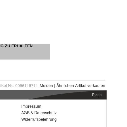
tikel Nr.:
0096119711
Melden
|
Ähnlichen
Artikel verkaufen
Platin
Impressum
AGB
&
Datenschutz
Widerrufsbelehrung