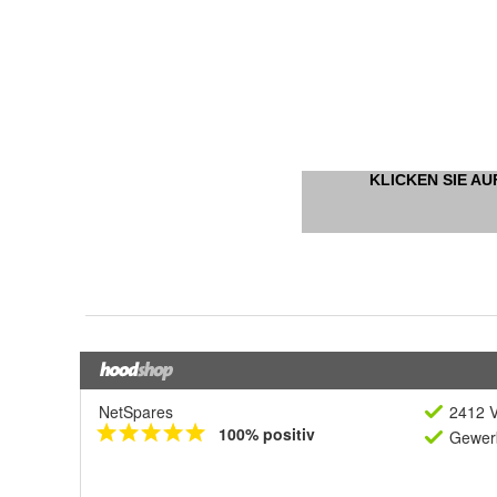
NetSpares
2412 V
100% positiv
Gewerb