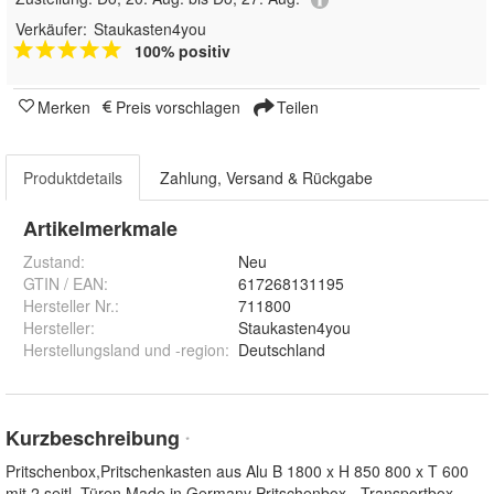
Verkäufer:
Staukasten4you
100% positiv
Merken
Preis vorschlagen
Teilen
Produktdetails
Zahlung, Versand & Rückgabe
Artikelmerkmale
Zustand:
Neu
GTIN / EAN:
617268131195
Hersteller Nr.:
711800
Hersteller
:
Staukasten4you
Herstellungsland und -region
:
Deutschland
Kurzbeschreibung
*
Pritschenbox,Pritschenkasten aus Alu B 1800 x H 850 800 x T 600
mit 2 seitl. Türen Made in Germany Pritschenbox - Transportbox,