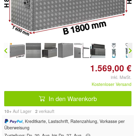
Doppelt antippen zum
vergrößern
1.569,00 €
inkl. MwSt.
Kostenloser Versand
In den Warenkorb
10+
Auf Lager
2
 verkauft
, Kreditkarte, Lastschrift, Ratenzahlung, Vorkasse per
Überweisung
Zustellung:
Do, 20. Aug. bis Do, 27. Aug.