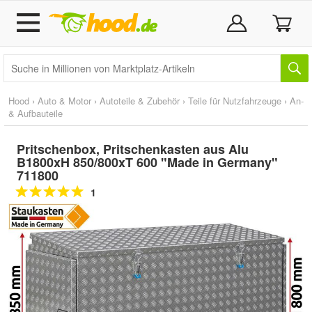
Hood
›
Auto & Motor
›
Autoteile & Zubehör
›
Teile für Nutzfahrzeuge
›
An-
& Aufbauteile
Pritschenbox, Pritschenkasten aus Alu
B1800xH 850/800xT 600 "Made in Germany"
711800
1