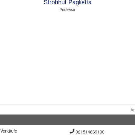
Ar
Verkäufe
021514869100