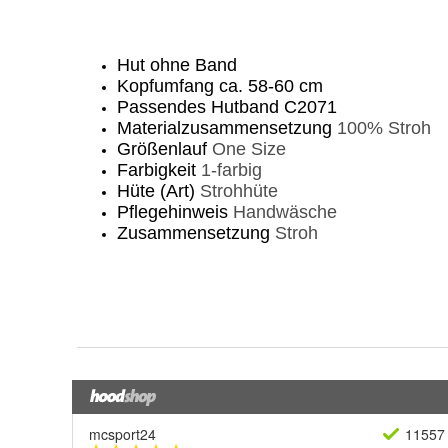
mcsport24
11557 