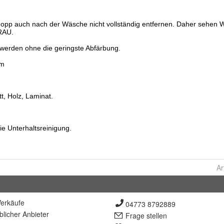
Ar
erkäufe
04773 8792889
lich
er Anbieter
Frage stellen