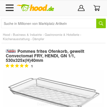
Hood
›
Business & Industrie
›
Gastronomie & Hotellerie
›
Küchenausstattung
›
Dämpfer
Pommes frites Ofenkorb, gewellt
Convectomat FRY, HENDI, GN 1/1,
530x325x(H)40mm
1
Doppelt antippen zum