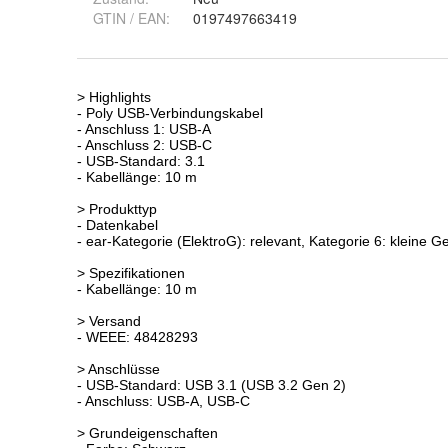
GTIN / EAN:
0197497663419