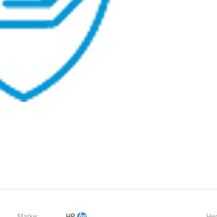
Marke:
HP
Her