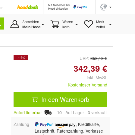
Mit Sicherheit bei
en
Hood einkaufen
Anmelden
Waren-
Merk-
Mein Hood
korb
zettel
- 4%
UVP:
358,13 €
342,39 €
inkl. MwSt.
Kostenloser Versand
In den Warenkorb
Sofort lieferbar
10+
Auf Lager
3
 verkauft
Zahlung
,
, Kreditkarte,
Lastschrift, Ratenzahlung, Vorkasse