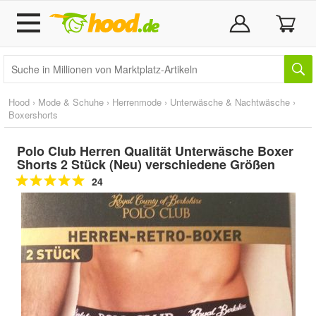
Hood
›
Mode & Schuhe
›
Herrenmode
›
Unterwäsche & Nachtwäsche
›
Boxershorts
Polo Club Herren Qualität Unterwäsche Boxer
Shorts 2 Stück (Neu) verschiedene Größen
24