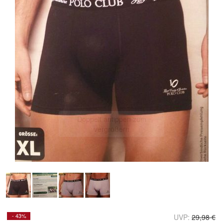
Doppelt antippen zum
vergrößern
- 43%
UVP:
29,98 €