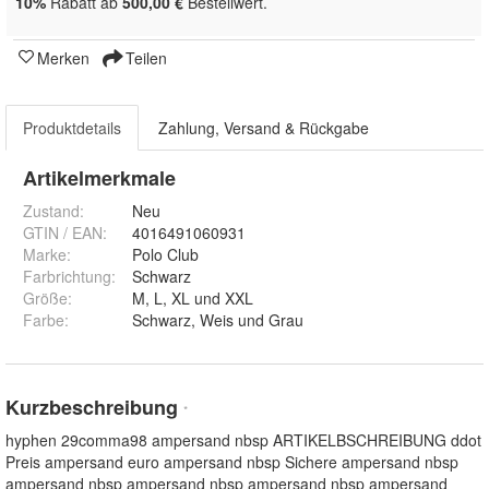
10%
Rabatt ab
500,00 €
Bestellwert.
Merken
Teilen
Produktdetails
Zahlung, Versand & Rückgabe
Artikelmerkmale
Zustand:
Neu
GTIN / EAN:
4016491060931
Marke:
Polo Club
Farbrichtung
:
Schwarz
Größe
:
M, L, XL und XXL
Farbe
:
Schwarz, Weis und Grau
Kurzbeschreibung
*
hyphen 29comma98 ampersand nbsp ARTIKELBSCHREIBUNG ddot
Preis ampersand euro ampersand nbsp Sichere ampersand nbsp
ampersand nbsp ampersand nbsp ampersand nbsp ampersand