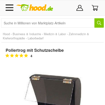
Hood
›
Business & Industrie
›
Medizin & Labor
›
Zahnmedizin &
Kieferorthopädie
›
Laborbedarf
Poliertrog mit Schutzscheibe
4