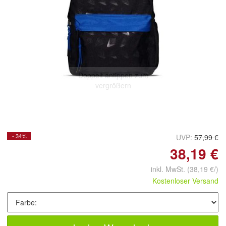
Doppelt antippen zum
vergrößern
- 34%
UVP:
57,99 €
38,19 €
inkl. MwSt.
(38,19 €/)
Kostenloser Versand