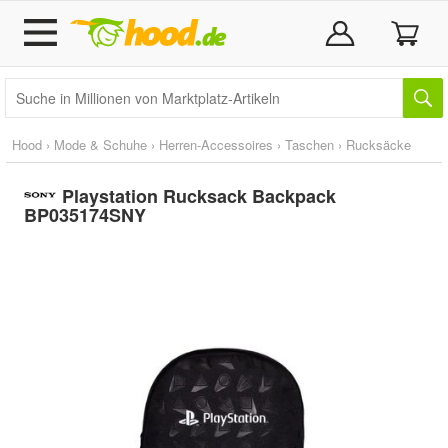
Hood
›
Mode & Schuhe
›
Herren-Accessoires
›
Taschen
›
Rucksäcke
Playstation Rucksack Backpack
BP035174SNY