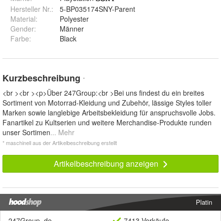
Hersteller Nr.:
5-BP035174SNY-Parent
Material
:
Polyester
Gender
:
Männer
Farbe
:
Black
Kurzbeschreibung
*
<br ><br ><p>Über 247Group:<br >Bei uns findest du ein breites
Sortiment von Motorrad-Kleidung und Zubehör, lässige Styles toller
Marken sowie langlebige Arbeitsbekleidung für anspruchsvolle Jobs.
Fanartikel zu Kultserien und weitere Merchandise-Produkte runden
unser Sortimen
... Mehr
* maschinell aus der Artikelbeschreibung erstellt
Artikelbeschreibung anzeigen
Platin
247Group_de
7413 Verkäufe