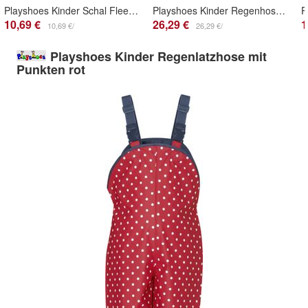
Playshoes Kinder Schal Fleece-Dreieckstuch
Playshoes Kinder Regenhose Regenlatzhose uni
10,69 €
26,29 €
1
10,69 €/
26,29 €/
Playshoes Kinder Regenlatzhose mit
Punkten rot