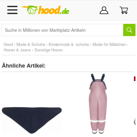
Hood
›
Mode & Schuhe
›
Kindermode & -schuhe
›
Mode für Mädchen
›
Hosen & Jeans
›
Sonstige Hosen
Ähnliche Artikel: