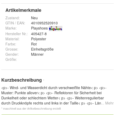
Artikelmerkmale
Zustand:
Neu
GTIN / EAN:
4010952520910
Marke:
Playshoes
Hersteller Nr.:
405427-8
Material
:
Polyester
Farbe
:
Rot
Grosse
:
Einheitsgröße
Gender
:
Männer
Größe
:
Kurzbeschreibung
*
<p>- Wind- und Wasserdicht durch verschweißte Nähte< p> <p>-
Muster: Punkte allover< p> <p>- Reflektoren für Sicherheit bei
Dunkelheit oder schlechtem Wetter< p> <p>- Weitenregulierbar
durch Druckknöpfe rechts und links in der Taille< p> <p>- Län
... Mehr
* maschinell aus der Artikelbeschreibung erstellt