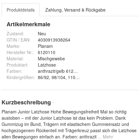
Produktdetails
Zahlung, Versand & Rückgabe
Artikelmerkmale
Zustand:
Neu
GTIN / EAN:
4030913938264
Marke:
Planam
Hersteller Nr.:
6120110
Material
:
Mischgewebe
Produktart
:
Latzhose
Farben
:
anthrazit/gelb 6120,
Kindergrößen
:
Kurzbeschreibung
*
Planam Junior Latzhose Hohe Bewegungsfreiheit Mal so richtig
austoben – mit der Junior Latzhose ist das kein Problem. Dank
Gummizug im Bund, Trägern mit elastischem Gummieinsatz und
hochgezogenem Rückenteil mit Trägerkreuz passt sich die Latzhose
allen Bewegungen einfach an. Farben: anthrazit
... Mehr