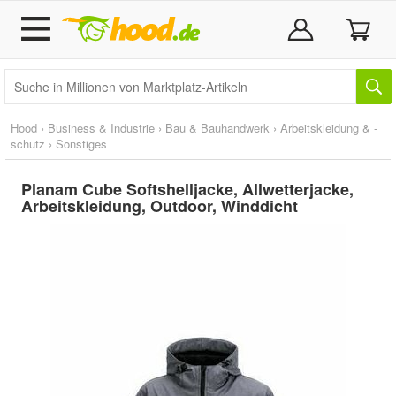
Hood
›
Business & Industrie
›
Bau & Bauhandwerk
›
Arbeitskleidung & -
schutz
›
Sonstiges
Planam Cube Softshelljacke, Allwetterjacke,
Arbeitskleidung, Outdoor, Winddicht