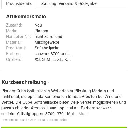
Produktdetails
Zahlung, Versand & Rückgabe
Artikelmerkmale
Zustand:
Neu
Marke:
Planam
Hersteller Nr.:
nicht zutreffend
Material
:
Mischgewebe
Produktart
:
Softshelljacke
Farben
:
schwarz 3700 und schiefer 3701
Größen
:
XS, S, M, L, XL, XXL und XXXL
Kurzbeschreibung
*
Planam Cube Softhelljacke Wetterfester Blickfang Modern und
funktional, die optimale Kombination für das Arbeiten bei Wind und
Wetter. Die Cube Softshelljacke bietet viele Verstellmöglichkeiten und
passt sich jeder Arbeitssituation optimal an. Farben: schwarz,
schiefer Artikelgruppen: 3700, 3701 Mat
... Mehr
* maschinell aus der Artikelbeschreibung erstellt