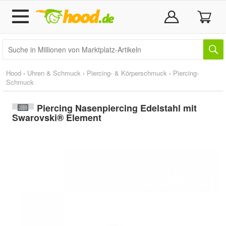
Hood
›
Uhren & Schmuck
›
Piercing- & Körperschmuck
›
Piercing-
Schmuck
Piercing Nasenpiercing Edelstahl mit
Swarovski® Element