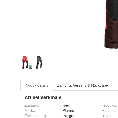
Produktdetails
Zahlung, Versand & Rückgabe
Artikelmerkmale
Zustand:
Neu
Produktar
Marke:
Pfanner
Herstellu
Farbrichtung
:
rot, grau
-region
: