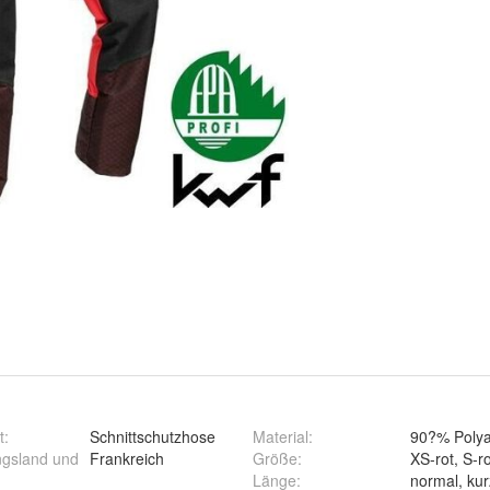
t
:
Schnittschutzhose
Material
:
90?% Polya
ngsland und
Frankreich
Größe
:
Länge
: