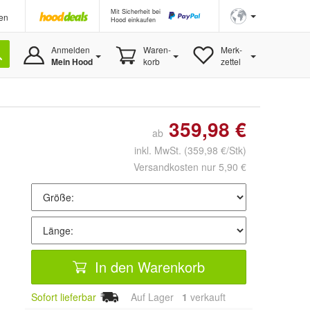
Mit Sicherheit bei
en
Hood einkaufen
Anmelden
Waren-
Merk-
Mein Hood
korb
zettel
359,98 €
ab
inkl. MwSt.
(359,98 €/Stk)
Versandkosten nur 5,90 €
In den Warenkorb
Sofort lieferbar
Auf Lager
1
 verkauft