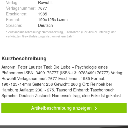
Verlag
:
Rowohlt
Verlagsnummer
:
7677
Erschienen
:
1985
Format
:
190×125×14mm
Sprache
:
Deutsch
* Zustandsbeschreibung: Namenseintrag, Eselsohren (Der Artikel unterliegt der
verkürzten Gewährleistungsfrist von einem Jahr.)
Kurzbeschreibung
Autor/in: Peter Lauster Titel: Die Liebe – Psychologie eines
Phänomens ISBN: 3499176777 (ISBN-13: 9783499176777) Verlag:
Rowohlt Verlagsnummer: 7677 Erschienen: 1985 Format:
190×125×14mm Seiten: 256 Gewicht: 260 g Ort: Reinbek bei
Hamburg Auflage: 236. - 275. Tausend Einband: Taschenbuch
Sprache: Deutsch Zustand: Namenseintrag, eine Ecke ist geknickt
Artikelbeschreibung anzeigen