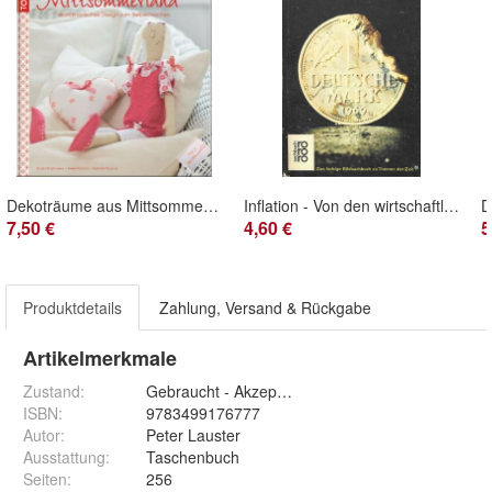
Dekoträume aus Mittsommerland - Schöner leben mit Dekorationen im skandinavischen Sti
Inflation - Von den wirtschaftlichen Ursachen zu den alltäglichen Auswirkungen (1977)
7,50 €
4,60 €
5
Produktdetails
Zahlung, Versand & Rückgabe
Artikelmerkmale
Zustand:
Gebraucht - Akzeptabel*
ISBN:
9783499176777
Autor
:
Peter Lauster
Ausstattung
:
Taschenbuch
Seiten
:
256