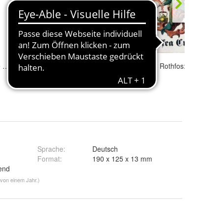
R. + W. Friedrich: Keltische Wortkunde - Eine Literaturarbeit - Supplementband (2012)
H. Gerd Ohmann: Fantasie-Gärten aus Naturmaterial und Seidenblumen (1987) Frech
Bernhard Rothfos: Coffea Curiosa (1968) Gord
5,00 €
14,00 €
Sprache
:
Deutsch
Format
:
190 x 125 x 13 mm
send
 von einem Jahr.)