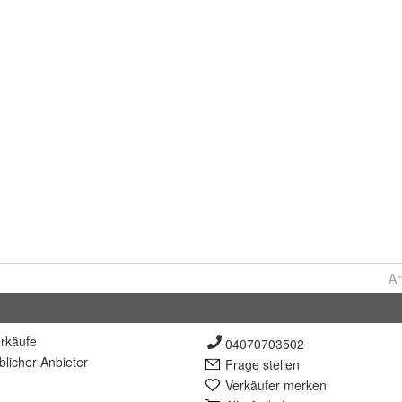
Ar
rkäufe
04070703502
lich
er Anbieter
Frage stellen
Verkäufer merken