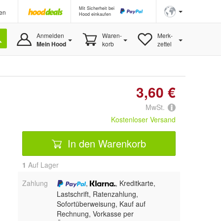
Mit Sicherheit bei
en
Hood einkaufen
Anmelden
Waren-
Merk-
Mein Hood
korb
zettel
3,60 €
MwSt.
Kostenloser Versand
In den Warenkorb
1
Auf Lager
Zahlung
,
, Kreditkarte,
Lastschrift, Ratenzahlung,
Sofortüberweisung,
Kauf auf
Rechnung, Vorkasse per