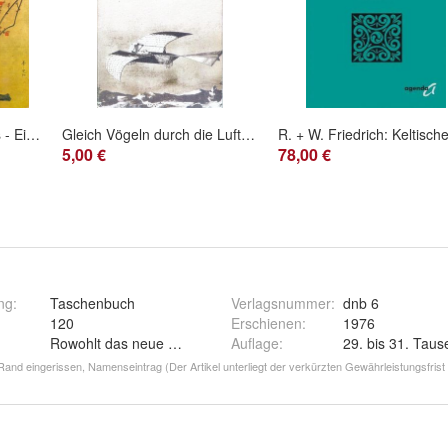
Kulturgeschichte Japans - Ein Überblick (1973)
Gleich Vögeln durch die Luft zu schweben - kuriose Erfindungen aus Urgrossvaters Zeit
5,00 €
78,00 €
ng
:
Taschenbuch
Verlagsnummer
:
dnb 6
120
Erschienen
:
1976
Rowohlt das neue Buch
Auflage
:
29. bis 31. Tau
nd eingerissen, Namenseintrag (Der Artikel unterliegt der verkürzten Gewährleistungsfrist