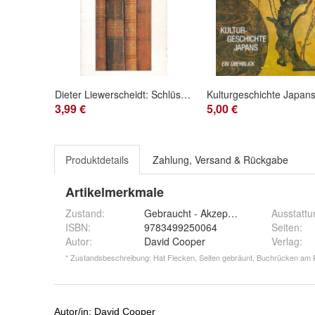
Dieter Liewerscheidt: Schlüssel zur Literatur (1990) Droemer Knaur 7867
3,99 €
5,00 €
Produktdetails
Zahlung, Versand & Rückgabe
Artikelmerkmale
Zustand:
Gebraucht - Akzeptabel*
Ausstattu
ISBN:
9783499250064
Seiten
:
Autor
:
David Cooper
Verlag
:
* Zustandsbeschreibung: Hat Flecken, Seiten gebräunt, Buchrücken am Ra