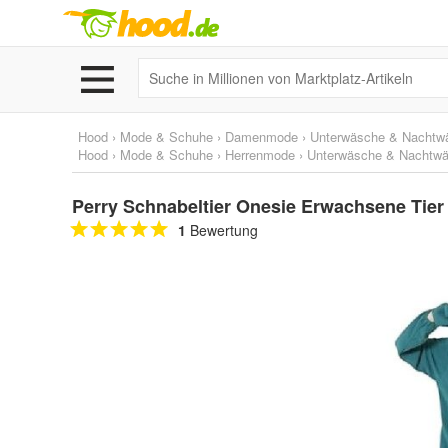
Hood
›
Mode & Schuhe
›
Damenmode
›
Unterwäsche & Nachtw
Hood
›
Mode & Schuhe
›
Herrenmode
›
Unterwäsche & Nachtw
Perry Schnabeltier Onesie Erwachsene Tie
1
Bewertung