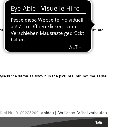
tikel Nr.:
0129235200
Melden
|
Ähnlichen
Artikel verkaufen
Platin