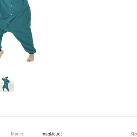
Marke:
magiJouet
Siz