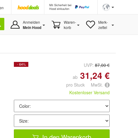
Mit Sicherheit bei
en
Hood einkaufen
Anmelden
Waren-
Merk-
Mein Hood
korb
zettel
- 64%
UVP:
87,00 €
31,24 €
ab
pro Stuck MwSt.
Kostenloser Versand
In den Warenkorb