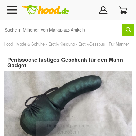
Hood
›
Mode & Schuhe
›
Erotik-Kleidung
›
Erotik-Dessous
›
Für Männer
Penissocke lustiges Geschenk für den Mann
Gadget
Doppelt antippen zum
vergrößern