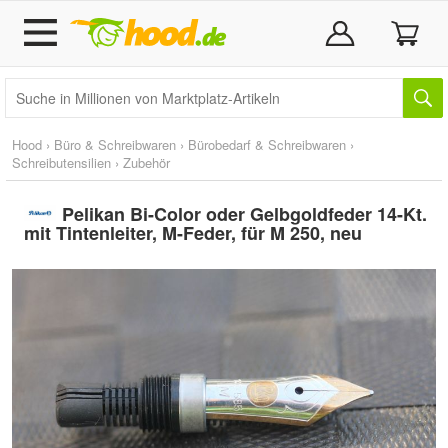
Hood
›
Büro & Schreibwaren
›
Bürobedarf & Schreibwaren
›
Schreibutensilien
›
Zubehör
Pelikan Bi-Color oder Gelbgoldfeder 14-Kt.
mit Tintenleiter, M-Feder, für M 250, neu