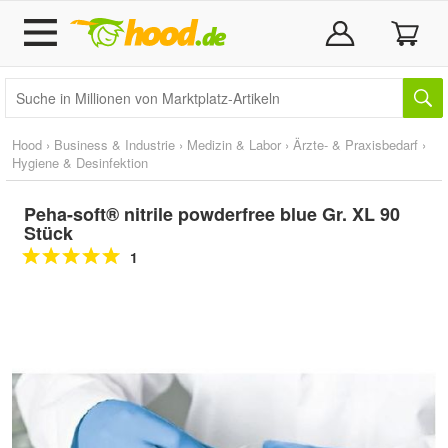
Hood
›
Business & Industrie
›
Medizin & Labor
›
Ärzte- & Praxisbedarf
›
Hygiene & Desinfektion
Peha-soft® nitrile powderfree blue Gr. XL 90
Stück
1