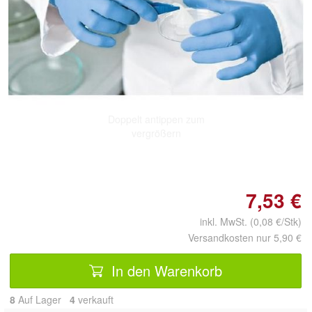
Doppelt antippen zum
vergrößern
7,53 €
inkl. MwSt. (0,08 €/Stk)
Versandkosten nur 5,90 €
In den Warenkorb
8
Auf Lager
4
 verkauft