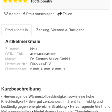
100% positiv
Merken
Preis vorschlagen
Teilen
Produktdetails
Zahlung, Versand & Rückgabe
Artikelmerkmale
Zustand:
Neu
GTIN / EAN:
4251406349132
Marke:
Dr. Dietrich Müller GmbH
Hersteller Nr.:
RI45600-DIV
Durchmesser
:
Kurzbeschreibung
• Hervorragende Wärmestoffbeständigkeit sowie eine hohe
Kriechfestigkeit • Sehr gut zerspanbar, inhärent flammwidrig und
beständig gegen energiereiche Strahlung • Hervorragende Gleit- und
Reibeigenschaften • Findet Anwendung in der Chemietechnik,