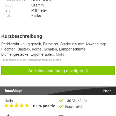
250
:
Gramm
2,5
:
Millimeter
rot
:
Farbe
Kurzbeschreibung
*
Peddigrohr 250 g gerollt, Farbe rot, Stärke 2,5 mm Anwendung:
Flechten, Basteln, Körbe, Schalen, Lampenschirme,
Blumengestecke, Ergotherapie
... Mehr
* maschinell aus der Artikelbeschreibung erstellt
Artikelbeschreibung anzeigen
Platin
fitalia
130 Verkäufe
100% positiv
Gewerblich