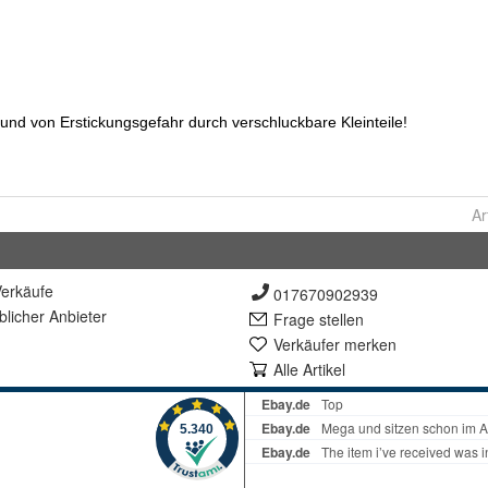
Ar
erkäufe
017670902939
lich
er Anbieter
Frage stellen
Verkäufer merken
Alle Artikel