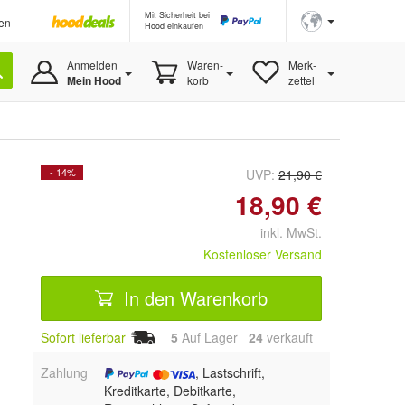
Mit Sicherheit bei
en
Hood einkaufen
Anmelden
Waren-
Merk-
Mein Hood
korb
zettel
- 14%
UVP:
21,90 €
18,90 €
inkl. MwSt.
Kostenloser Versand
In den Warenkorb
Sofort lieferbar
5
Auf Lager
24
 verkauft
Zahlung
, Lastschrift,
Kreditkarte, Debitkarte,